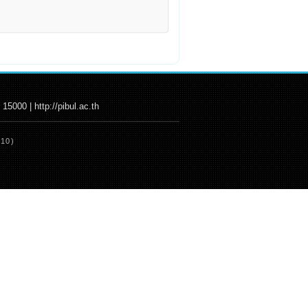
000 | http://pibul.ac.th
:10)